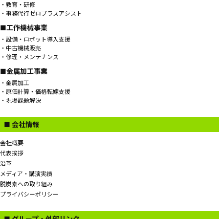
教育・研修
事務代行ゼロプラスアシスト
■工作機械事業
設備・ロボット導入支援
中古機械販売
修理・メンテナンス
■金属加工事業
金属加工
原価計算・価格転嫁支援
現場課題解決
■ 会社情報
会社概要
代表挨拶
沿革
メディア・講演実績
脱炭素への取り組み
プライバシーポリシー
■ グループ・外部リンク